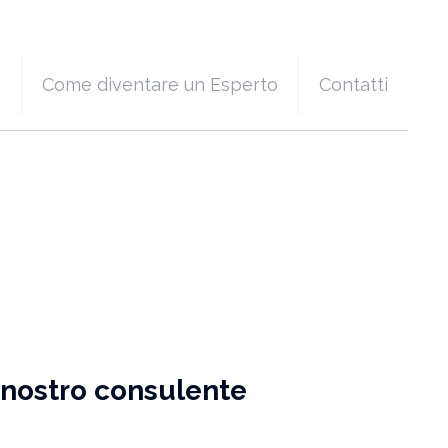
e
Come diventare un Esperto
Contatti
n nostro consulente