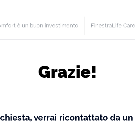
Comfort è un buon investimento
FinestraLife Car
Grazie!
richiesta, verrai ricontattato da u