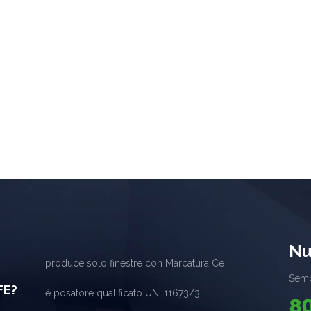
Nu
...produce solo finestre con Marcatura Ce
Semp
FE?
...è posatore qualificato UNI 11673/3